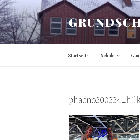
Zum
Inhalt
GRUNDSCH
springen
Startseite
Schule
Gan
phaeno200224_hil