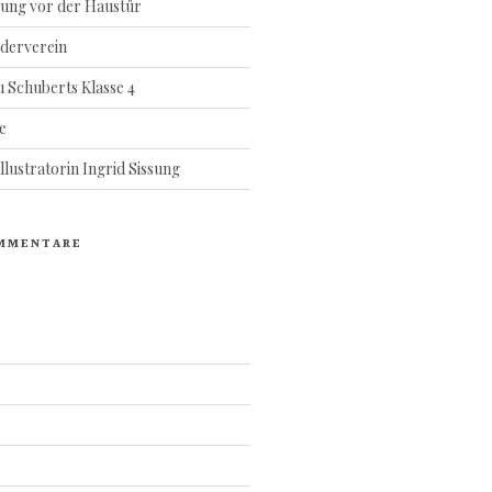
ung vor der Haustür
rderverein
 Schuberts Klasse 4
e
lustratorin Ingrid Sissung
MMENTARE