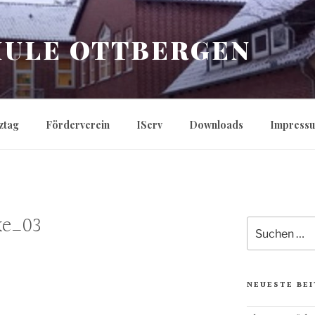
ULE OTTBERGEN
ztag
Förderverein
IServ
Downloads
Impress
ke_03
Suchen
nach:
NEUESTE BE