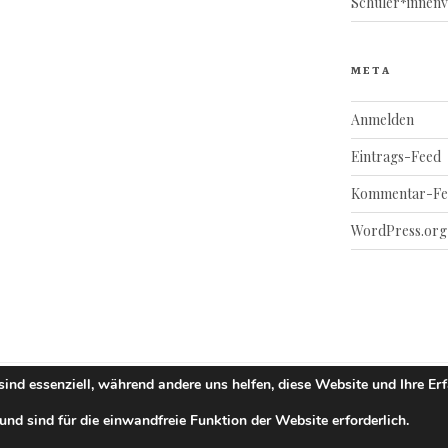
Schüler*innenv
META
Anmelden
Eintrags-Feed
Kommentar-Fe
WordPress.org
sind essenziell, während andere uns helfen, diese Website und Ihre Er
nd sind für die einwandfreie Funktion der Website erforderlich.