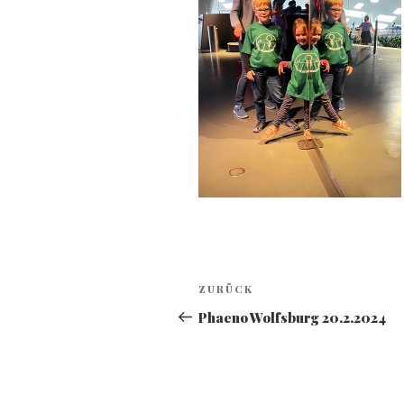
Beitragsnavigation
Vorheriger
ZURÜCK
Beitrag
Phaeno Wolfsburg 20.2.2024