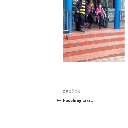
Beitragsnavigation
Vorheriger
ZURÜCK
Beitrag
Fasching 2024