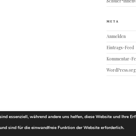
Schüler*innenv
META
Anmelden
Eintrags-Feed
Kommentar-Fe
WordPress.org
sind essenziell, während andere uns helfen, diese Website und Ihre Er
nd sind für die einwandfreie Funktion der Website erforderlich.