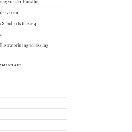
ung vor der Haustür
rderverein
 Schuberts Klasse 4
e
lustratorin Ingrid Sissung
MMENTARE