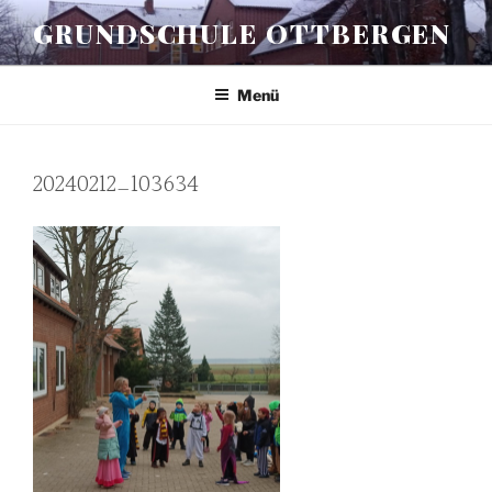
Zum
GRUNDSCHULE OTTBERGEN
Inhalt
springen
Menü
20240212_103634