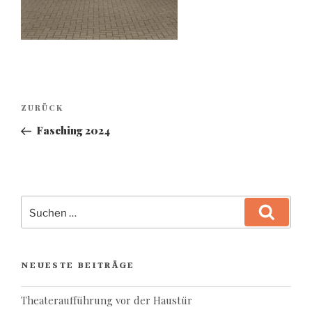
Beitragsnavigation
Vorheriger
ZURÜCK
Beitrag
Fasching 2024
Suchen
Suchen
nach:
NEUESTE BEITRÄGE
Theateraufführung vor der Haustür