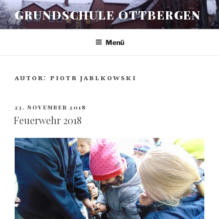
Zum
GRUNDSCHULE OTTBERGEN
Inhalt
springen
Menü
AUTOR:
PIOTR JABLKOWSKI
VERÖFFENTLICHT
23. NOVEMBER 2018
AM
Feuerwehr 2018