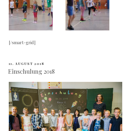
[/smart-grid]
VERÖFFENTLICHT
11. AUGUST 2018
AM
Einschulung 2018