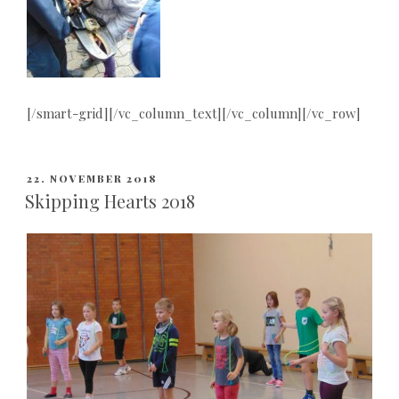
[/smart-grid][/vc_column_text][/vc_column][/vc_row]
VERÖFFENTLICHT
22. NOVEMBER 2018
AM
Skipping Hearts 2018