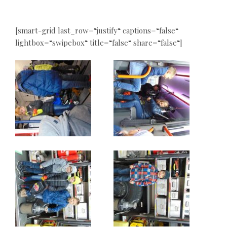
[smart-grid last_row=“justify“ captions=“false“
lightbox=“swipebox“ title=“false“ share=“false“]