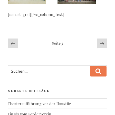
[/smart-grid][/vc_column_text]
Seitennummerierung
Vorherige
Näch
Seite
3
der
Seite
Seite
Beiträge
Suchen
Suchen
nach:
NEUESTE BEITRÄGE
Theateraufführung vor der Haustür
Ein Eis vom Förderverein